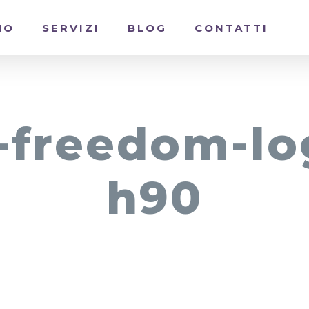
MO
SERVIZI
BLOG
CONTATTI
-freedom-lo
h90