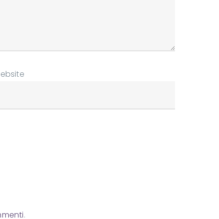
ebsite
mmenti
.